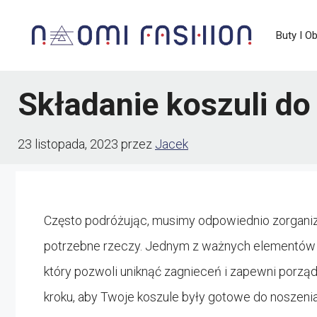
Przejdź
Buty I O
do
treści
Składanie koszuli do 
23 listopada, 2023
przez
Jacek
Często podróżując, musimy odpowiednio zorganiz
potrzebne rzeczy. Jednym z ważnych elementów je
który pozwoli uniknąć zagnieceń i zapewni porząde
kroku, aby Twoje koszule były gotowe do noszenia