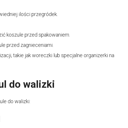
edniej ilości przegródek.
dzić koszule przed spakowaniem.
ule przed zagnieceniami.
cji, takie jak woreczki lub specjalne organizerki na
l do walizki
le do walizki:
l