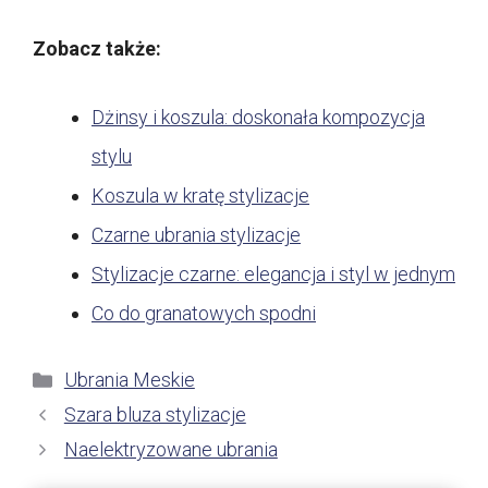
Zobacz także:
Dżinsy i koszula: doskonała kompozycja
stylu
Koszula w kratę stylizacje
Czarne ubrania stylizacje
Stylizacje czarne: elegancja i styl w jednym
Co do granatowych spodni
Kategorie
Ubrania Meskie
Szara bluza stylizacje
Naelektryzowane ubrania