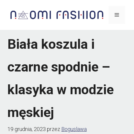
Przejdź
Menu
do
treści
Biała koszula i
czarne spodnie –
klasyka w modzie
męskiej
19 grudnia, 2023
przez
Boguslawa