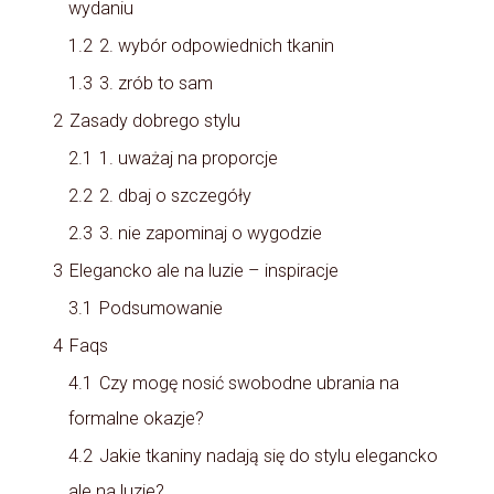
wydaniu
1.2
2. wybór odpowiednich tkanin
1.3
3. zrób to sam
2
Zasady dobrego stylu
2.1
1. uważaj na proporcje
2.2
2. dbaj o szczegóły
2.3
3. nie zapominaj o wygodzie
3
Elegancko ale na luzie – inspiracje
3.1
Podsumowanie
4
Faqs
4.1
Czy mogę nosić swobodne ubrania na
formalne okazje?
4.2
Jakie tkaniny nadają się do stylu elegancko
ale na luzie?