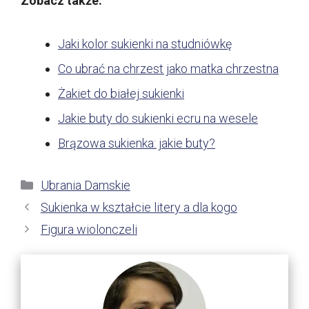
Zobacz także:
Jaki kolor sukienki na studniówkę
Co ubrać na chrzest jako matka chrzestna
Żakiet do białej sukienki
Jakie buty do sukienki ecru na wesele
Brązowa sukienka: jakie buty?
Kategorie
Ubrania Damskie
Sukienka w kształcie litery a dla kogo
Figura wiolonczeli