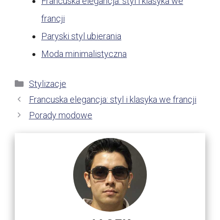
Francuska elegancja: styl i klasyka we
francji
Paryski styl ubierania
Moda minimalistyczna
Kategorie
Stylizacje
Francuska elegancja: styl i klasyka we francji
Porady modowe