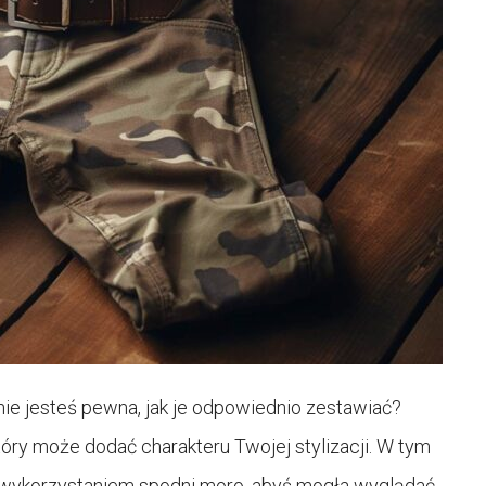
nie jesteś pewna, jak je odpowiednio zestawiać?
ry może dodać charakteru Twojej stylizacji. W tym
z wykorzystaniem spodni moro, abyś mogła wyglądać