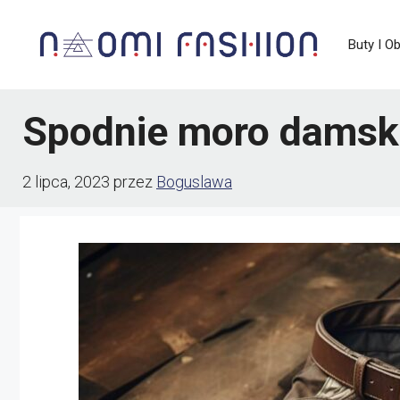
Przejdź
Buty I O
do
treści
Spodnie moro damski
2 lipca, 2023
przez
Boguslawa