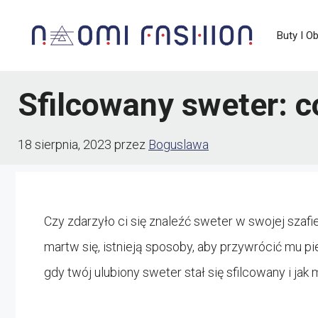
Przejdź
Buty I O
do
treści
Sfilcowany sweter: c
18 sierpnia, 2023
przez
Boguslawa
Czy zdarzyło ci się znaleźć sweter w swojej szafie,
martw się, istnieją sposoby, aby przywrócić mu pie
gdy twój ulubiony sweter stał się sfilcowany i jak