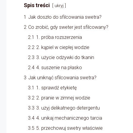
Spis treści
ukryj
1
Jak doszło do sfilcowania swetra?
2
Co zrobić, gdy sweter jest sfilcowany?
2.1
1. próba rozszerzenia
2.2
2. kąpiel w ciepłej wodzie
2.3
3. użycie odżywki do tkanin
2.4
4. suszenie na płasko
3
Jak uniknąć sfilcowania swetra?
3.1
1. sprawdź etykietę
3.2
2. pranie w zimnej wodzie
3.3
3. użyj delikatnego detergentu
3.4
4. unikaj mechanicznego tarcia
3.5
5. przechowuj swetry właściwie