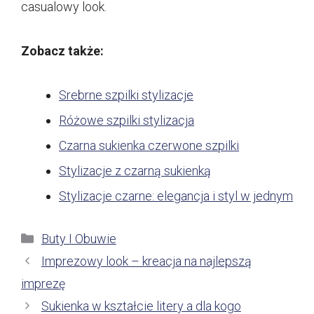
casualowy look.
Zobacz także:
Srebrne szpilki stylizacje
Różowe szpilki stylizacja
Czarna sukienka czerwone szpilki
Stylizacje z czarną sukienką
Stylizacje czarne: elegancja i styl w jednym
Kategorie
Buty I Obuwie
Imprezowy look – kreacja na najlepszą
imprezę
Sukienka w kształcie litery a dla kogo